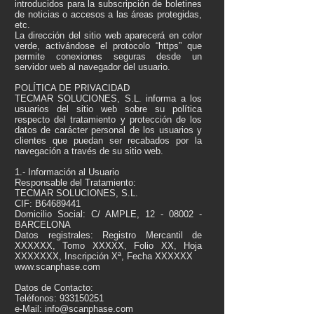
introducidos para la subscripción de boletines
de noticias o accesos a las áreas protegidas,
etc.
La dirección del sitio web aparecerá en color
verde, activándose el protocolo “https” que
permite conexiones seguras desde un
servidor web al navegador del usuario.
POLÍTICA DE PRIVACIDAD
TECMAR SOLUCIONES, S.L. informa a los
usuarios del sitio web sobre su política
respecto del tratamiento y protección de los
datos de carácter personal de los usuarios y
clientes que puedan ser recabados por la
navegación a través de su sitio web.
1.- Información al Usuario
Responsable del Tratamiento:
TECMAR SOLUCIONES, S.L.
CIF: B64689441
Domicilio Social: C/ AMPLE,
12 - 08002
-
BARCELONA
Datos registrales: Registro Mercantil de
XXXXXX, Tomo XXXXX, Folio XX, Hoja
XXXXXXX, Inscripción Xª, Fecha XXXXXX
www.scanphase.com
Datos de Contacto:
Teléfonos:
933150251
e-Mail:
info@scanphase.com