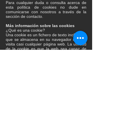
Para cualquier duda o consulta acerca de
esta política de cookies no dude en
comunicarse con nosotros a través de la
sección de contacto.
Más información sobre las cookies
¿Qué es una cookie?
Una cookie es un fichero de texto inofensivo
que se almacena en su navegador cuando
visita casi cualquier página web. La utilidad
de la cookie es que la web sea capaz de
recordar su visita cuando vuelva a navegar
por esa página. Aunque mucha gente no lo
sabe las cookies se llevan utilizando desde
hace 20 años, cuando aparecieron los
primeros navegadores para la World Wide
Web.
¿Qué NO ES una cookie?
No es un virus, ni un troyano, ni un gusano,
ni spam, ni spyware, ni abre ventanas pop-
up.
¿Qué información almacena una cookie?
Las cookies no suelen almacenar
información sensible sobre usted, como
tarjetas de crédito o datos bancarios,
fotografías, su DNI o información personal,