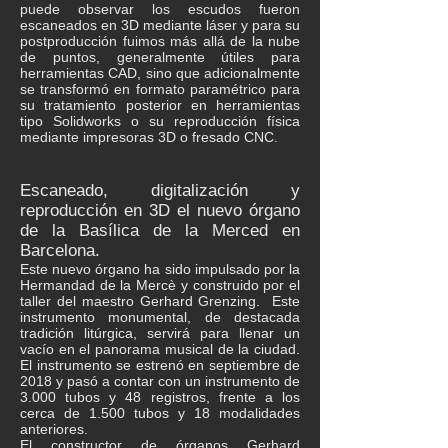
puede observar los escudos fueron
escaneados en 3D mediante láser y para su
postproducción fuimos más allá de la nube
de puntos, generalmente útiles para
herramientas CAD, sino que adicionalmente
se transformó en formato paramétrico para
su tratamiento posterior en herramientas
tipo Solidworks o su reproducción física
mediante impresoras 3D o fresado CNC.
Escaneado, digitalización y
reproducción en 3D el nuevo órgano
de la Basílica de la Merced en
Barcelona.
Este nuevo órgano ha sido impulsado por la
Hermandad de la Mercè y construido por el
taller del maestro Gerhard Grenzing. Este
instrumento monumental, de destacada
tradición litúrgica, servirá para llenar un
vacío en el panorama musical de la ciudad.
El instrumento se estrenó en septiembre de
2018 y pasó a contar con un instrumento de
3.000 tubos y 48 registros, frente a los
cerca de 1.500 tubos y 18 modalidades
anteriores.
El constructor de órganos Gerhard