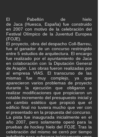
El Pabellón de hielo
de
Jaca
(
Huesca
,
España
) fue construido
en
2007
con motivo de la celebración del
Festival Olímpico de la Juventud Europea
(FOJE).
El proyecto, obra del despacho Coll-Barreu,
fue el ganador de un concurso restringido
entre 5 estudios de arquitectura. El encargo
fue realizado por el ayuntamiento de Jaca
en colaboración con la
Diputación General
de Aragón
. Las obras fueron realizadas por
al empresa VIAS. El transcurso de las
mismas fue muy complejo, ya que
aparecieron varios problemas de proyecto
durante la ejecución que obligaron a
realizar modificaciones que propiciaron un
notable incremento del presupuesto inicial y
un cambio estético que propició que el
edificio final no tuviera mucho que ver con
el presentado en la propuesta del concurso.
La pista fue inaugurada inicialmente en el
año 2007, pero solamente operó para la
pruebas de hockey hielo del FOJE. Tras la
celebración del mismo se cerró por tiempo
indefinido para subsanar teóricamente unos