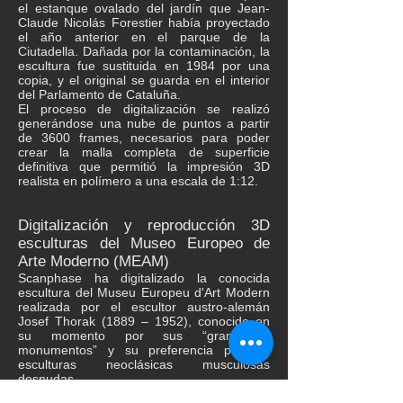
el estanque ovalado del jardín que Jean-
Claude Nicolás Forestier había proyectado
el año anterior en el parque de la
Ciutadella. Dañada por la contaminación, la
escultura fue sustituida en 1984 por una
copia, y el original se guarda en el interior
del Parlamento de Cataluña.
El proceso de digitalización se realizó
generándose una nube de puntos a partir
de 3600 frames, necesarios para poder
crear la malla completa de superficie
definitiva que permitió la impresión 3D
realista en polímero a una escala de 1:12.
Digitalización y reproducción 3D
esculturas del Museo Europeo de
Arte Moderno (MEAM)
Scanphase ha digitalizado la conocida
escultura del Museu Europeu d'Art Modern
realizada por el escultor austro-alemán
Josef Thorak (1889 – 1952), conocido en
su momento por sus “grandiosos
monumentos” y su preferencia por las
esculturas neoclásicas musculosas
desnudas.
El proceso de digitalización se realizó en