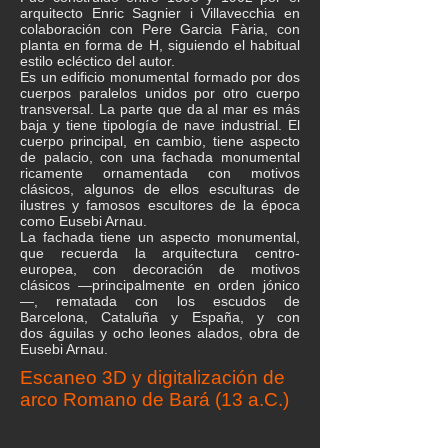
arquitecto
Enric Sagnier i Villavecchia
en
colaboración con
Pere Garcia Fària
, con
planta en forma de H, siguiendo el habitual
estilo
ecléctico
del autor.
Es un edificio monumental formado por dos
cuerpos paralelos unidos por otro cuerpo
transversal. La parte que da al mar es más
baja y tiene tipología de nave industrial. El
cuerpo principal, en cambio, tiene aspecto
de palacio, con una fachada monumental
ricamente ornamentada con motivos
clásicos, algunos de ellos esculturas de
ilustres y famosos escultores de la época
como
Eusebi Arnau
.
La fachada tiene un aspecto monumental,
que recuerda la arquitectura centro-
europea, con decoración de motivos
clásicos —principalmente en
orden jónico
—, rematada con los escudos de
Barcelona, Cataluña y España, y con
dos
águilas
y ocho leones alados, obra de
Eusebi Arnau.
Escaneo 3D y digitalización de
arco Romano de Bará (13 a.C.)