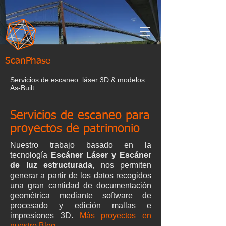
ScanPhase
Servicios de escaneo láser 3D & modelos
As-Built
Servicios de escaneo para
proyectos de patrimonio
Nuestro trabajo basado en la
tecnología
Escáner Láser y Escáner
de luz estructurada
, nos permiten
generar a partir de los datos recogidos
una gran cantidad de documentación
geométrica mediante software de
procesado y
edición mallas e
impresiones 3D.
Más proyectos en
nuestro Blog