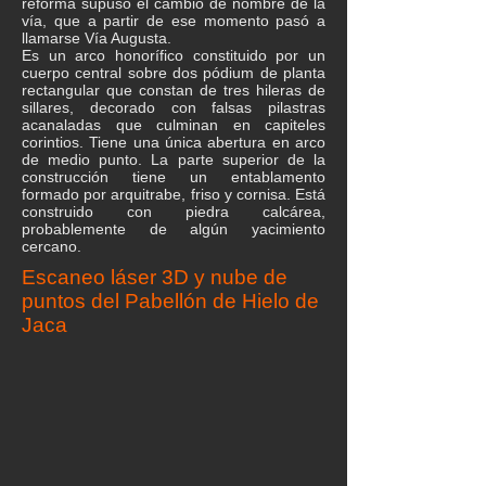
reforma supuso el cambio de nombre de la
vía, que a partir de ese momento pasó a
llamarse Vía Augusta.
Es un arco honorífico constituido por un
cuerpo central sobre dos pódium de planta
rectangular que constan de tres hileras de
sillares, decorado con falsas pilastras
acanaladas que culminan en capiteles
corintios. Tiene una única abertura en arco
de medio punto. La parte superior de la
construcción tiene un entablamento
formado por arquitrabe, friso y cornisa. Está
construido con piedra calcárea,
probablemente de algún yacimiento
cercano.
Escaneo láser 3D y nube de
puntos del Pabellón de Hielo de
Jaca