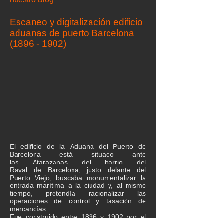
Escaneo y digitalización edificio
aduanas de puerto Barcelona
(1896 -
1902
)
El edificio de la Aduana del
Puerto de
Barcelona
está situado ante
las
Atarazanas
del
barrio del
Raval
de
Barcelona
, justo delante del
Puerto Viejo, buscaba monumentalizar la
entrada marítima a la ciudad y, al mismo
tiempo, pretendía racionalizar las
operaciones de control y tasación de
mercancías.
Fue construido entre
1896
y
1902
por el