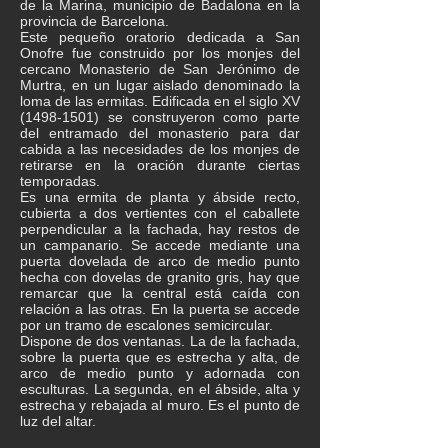
de la Marina, municipio de Badalona en la
provincia de Barcelona.
Este pequeño oratorio dedicada a San
Onofre fue construido por los monjes del
cercano Monasterio de San Jerónimo de
Murtra, en un lugar aislado denominado la
loma de las ermitas. Edificada en el siglo XV
(1498-1501)
se construyeron como parte
del entramado del monasterio para dar
cabida a las necesidades de los monjes de
retirarse en la oración durante ciertas
temporadas.
Es una ermita de planta y ábside recto,
cubierta a dos vertientes con el caballete
perpendicular a la fachada, hay restos de
un campanario. Se accede mediante una
puerta dovelada de arco de medio punto
hecha con dovelas de granito gris, hay que
remarcar que la central está caída con
relación a las otras. En la puerta se accede
por un tramo de escalones semicircular.
Dispone de dos ventanas. La de la fachada,
sobre la puerta que es estrecha y alta, de
arco de medio punto y adornada con
esculturas. La segunda, en el ábside, alta y
estrecha y rebajada al muro. Es el punto de
luz del altar.