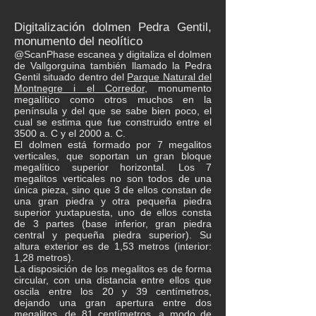
Digitalización dolmen Pedra Gentil,
monumento del neolítico
@ScanPhase escanea y digitaliza el dolmen
de Vallgorguina también llamado la Pedra
Gentil situado dentro del
Parque Natural del
Montnegre i el Corredor
, monumento
megalítico como otros muchos en la
península y del que se sabe bien poco, el
cual se estima que fue construido entre el
3500 a. C y el 2000 a. C.
El dolmen está formado por 7 megalitos
verticales, que soportan un gran bloque
megalítico superior horizontal. Los 7
megalitos verticales no son todos de una
única pieza, sino que 3 de ellos constan de
una gran piedra y otra pequeña piedra
superior yuxtapuesta, uno de ellos consta
de 3 partes (base inferior, gran piedra
central y pequeña piedra superior). Su
altura exterior es de 1,53 metros (interior:
1,28 metros).
La disposición de los megalitos es de forma
circular, con una distancia entre ellos que
oscila entre los 20 y 39 centímetros,
dejando una gran apertura entre dos
megalitos, de 81 centímetros, a modo de