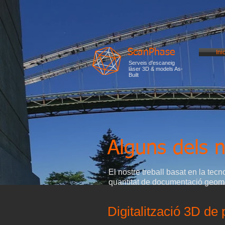
ScanPhase
Inic
Serveis d'escaneig
làser 3D & models As-
Built
Alguns dels n
El nostre treball basat en la tec
quantitat de documentació geomè
Digitalització 3D de 