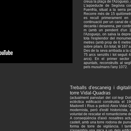
creua la plaça de l'Azoguejo, a
L'aqüeducte de Segòvia co
Fuenfría, situat a la serra p
Recorre més de 15 quilòmetres
es recull primerament en 
continuació per un canal de c
decanta i desarena, per conti
m (amb un pendent d'un 1%)
l'Azoguejo, on salva la depr
tota l'esplendor del monume
metres (amb prop de 6 metres
sobre pilars. En total, té 167 a
Des de la seva arribada a la c
75 arcs senzills i tot seguit 
arcs). En el primer sector
apuntats, reconstruïts al seg
pels musulmans l'any 1072.
Treballs d'escaneig i digital
torre Vidal-Quadras
(actualment parvulari del col·legi D
eclèctica edificació construïda el 1
Madorell i Rius a petició Aleix Vidal
modernista, però d'estil historicista
voluntat de rescatar el romanticisme de
A conseqüència d'això nosaltres act
castell, amb una torre rodona de pun
forma de torre de vigilància. I ta
s'assembla una mica a un dels edific