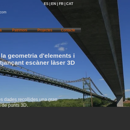
ES |
EN |
FR |
CAT
.com
ia
Patrimoni
Projectes
Contacte
la geometria d'elements i
itjançant escàner làser 3D
les dades recollides una gran
s de punts 3D.