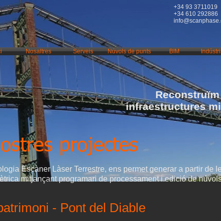
+34 93 3711019
+34 610 292886
info@scanphase
i
Nosaltres
Serveis
Núvols de punts
BIM
Indústr
Reconstruïm 
infraestructures m
ostres projectes
nologia Escàner Làser Terrestre, ens permet generar a partir de 
trica mitjançant programari de processament i edició de núvol
patrimoni - Pont del Diable