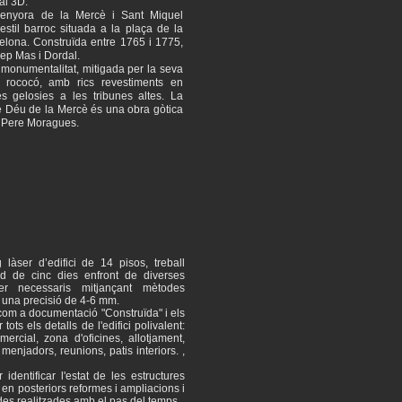
al 3D.
Senyora de la Mercè i Sant Miquel
estil barroc situada a la plaça de la
celona. Construïda entre 1765 i 1775,
sep Mas i Dordal.
a monumentalitat, mitigada per la seva
l rococó, amb rics revestiments en
s gelosies a les tribunes altes. La
e Déu de la Mercè és una obra gòtica
or Pere Moragues.
 làser d’edifici de 14 pisos, treball
rd de cinc dies enfront de diverses
r necessaris mitjançant mètodes
e una precisió de 4-6 mm.
com a documentació "Construïda" i els
 tots els detalls de l'edifici polivalent:
ercial, zona d'oficines, allotjament,
njadors, reunions, patis interiors. ,
identificar l'estat de les estructures
s en posteriors reformes i ampliacions i
es realitzades amb el pas del temps.