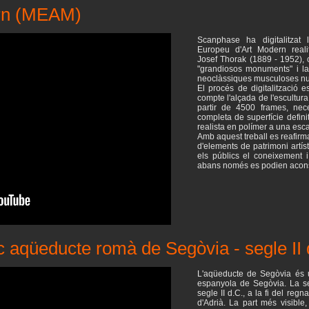
ern (MEAM)
Scanphase ha digitalitzat
Europeu d'Art Modern realit
Josef Thorak (1889 - 1952),
"grandiosos monuments" i la
neoclàssiques musculoses nu
El procés de digitalització es
compte l'alçada de l'escultur
partir de 4500 frames, nec
completa de superfície defin
realista en polímer a una esca
Amb aquest treball es reafirma
d'elements de patrimoni artíst
els públics el coneixement 
abans només es podien acons
c aqüeducte romà de Segòvia - segle II 
L'aqüeducte de Segòvia és u
espanyola de Segòvia. La se
segle II d.C., a la fi del reg
d'Adrià. La part més visible,