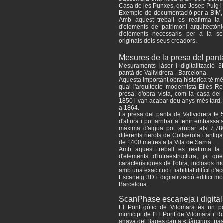
Casa de les Punxes, que Josep Puig i 
Exemple de documentació per a BIM, A
Amb aquest treball es reafirma la 
d'elements de patrimoni arquitectòni
d'elements necessaris per a la s
originals dels seus creadors.
Mesures de la presa del pantà
Mesuraments làser i digitalització 3
pantà de Vallvidrera - Barcelona.
Aquesta important obra històrica té m
qual l'arquitecte modernista Elies R
presa, d'obra vista, com la casa de
1850 i van acabar deu anys més tard. T
a 1864.
La presa del pantà de Vallvidrera té 
d'altura i pot arribar a tenir embassa
màxima d'aigua pot arribar als 7.7
diferents rierols de Collserola i anti
de 1400 metres a la Vila de Sarrià.
Amb aquest treball es reafirma la 
d'elements d'infraestructura, ja q
característiques de l'obra, inclosos m
amb una exactitud i fiabilitat difícil d'
Escaneig 3D i digitalització edifici m
Barcelona.
ScanPhase escaneja i digitali
El Pont gòtic de Vilomara és un po
municipi de l'El Pont de Vilomara i Ro
anava del Bages cap a «Bàrcino», pas