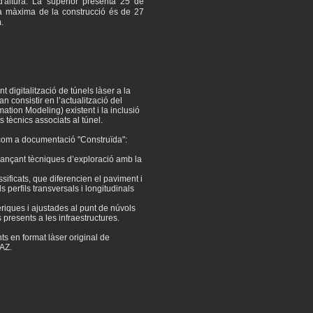
'altura. La superior presenta 25 de
da màxima de la construcció és de 27
.
t digitalització de túnels làser a la
an consistir en l’actualització del
ation Modeling) existent i la inclusió
 tècnics associats al túnel.
com a documentació "Construïda":
jançant tècniques d’exploració amb la
ssificats, que diferencien el paviment i
s perfils transversals i longitudinals
riques i ajustades al punt de núvols
 presents a les infraestructures.
s en format làser original de
LAZ.