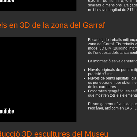
6,30 m. de llum i 5,70 m. d
similars dimensions. L'alça
m. i la seva longitud de 217 m
nels en 3D de la zona del Garraf
Escaneig de treballs mitjançan
zona del Garraf. Els treballs v
model 3D BIM (Building Inform
de l’enquesta dels tancaments
La informació es va generar 
Núvols originals de punts mit
precisió <7 mm.
Núvols de punts ajustats i cla
es perfeccionen per obtenir el
de les carreteres.
Fotografies geogràfiques esfè
que mostren tots els elements
Es van generar núvols de punt
l’escàner, així com en LAS i 
roducció 3D escultures del Museu