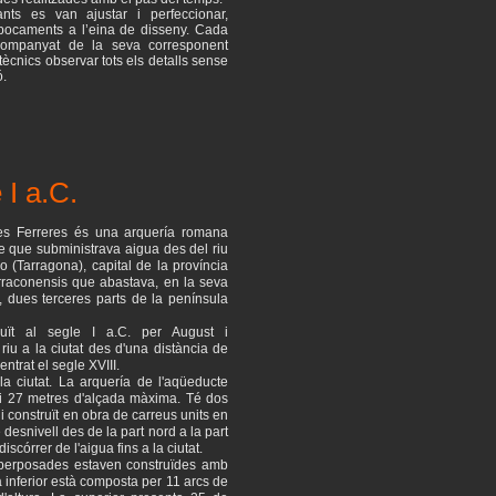
nts es van ajustar i perfeccionar,
abocaments a l’eina de disseny. Cada
companyat de la seva corresponent
tècnics observar tots els detalls sense
ó.
 I a.C.
es Ferreres és una arquería romana
e que subministrava aigua des del riu
co (Tarragona), capital de la província
rraconensis que abastava, en la seva
dues terceres parts de la península
ruït al segle I a.C. per August i
riu a la ciutat des d'una distància de
entrat el segle XVIII.
a ciutat. La arquería de l'aqüeducte
i 27 metres d'alçada màxima. Té dos
i construït en obra de carreus units en
desnivell des de la part nord a la part
discórrer de l'aigua fins a la ciutat.
uperposades estaven construïdes amb
 inferior està composta per 11 arcs de