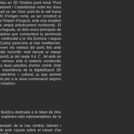
itza en 3D l'històric pont romà "Pont
rtorell i Castellbisbal entre les dues
qual va ser l'únic pont de la vall baixa
IV. D'origen romà, va ser construït al
nt l'imperi d'August, amb una longitud
 ampla pràcticament horitzontal. El
a Augusta, un dels eixos principals de
spània que connectava la península
 continuïtat a la Via Domícia i seguia
Cadis) paral·lela al mar mediterrani.
ven els estreps del pont, fets amb
mfal honorífic molt danyat al marge
pont), ja del segle II d. C., fet amb un
 carreus sota el sistema constructiu
 dues pilastres d'ordre corinti. Amb
a importància de la digitalització 3D
uitectònic i cultural, ja que permet
ris per a la seva conservació segons
 creadors.
a Basílica dedicada a la Mare de Déu
 esglésies més representatives de la
anejats de la nau central, laterals i
te amb cúpula sobre el creuer s'ha