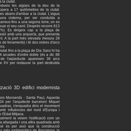
 la ciutat.
ndueix les aigües de la deu de la
ropera a 17 quilòmetres de la ciutat.
 abans d'arribar a la ciutat. L'aigua
una cisterna, per ser conduïda a
arreus fins a una segona torre, on es
nuar el seu camí. Després recorre 813
. Es dirigeix ​​cap a la plaça de
essió amb una arquería, que presenta
nt. A la part més elevada mesura 28
 de fonaments) i té dos ordres d'arcs
rcs.
iutat fins a la plaça de Dia Sanz hi ha
44 arcades d'ordre doble (és a dir, 88
 de l'aqüeducte apareixen 36 arcs
le XV per restaurar la part destruïda
ització 3D edifici modernista
olors Monserdà - Santa Pau). Aquesta
904 per l'arquitecte barceloní Miquel
-Quadras, s'enquadra dins el moviment
, amb influències del nord d'Europa i
 l'Edat Mitjana.
ualment la veiem l'edificació com un
xa allargada i una altra quadrada amb
mbé és per això que la construcció
is més emblemàtics de Barcelona, ​​la