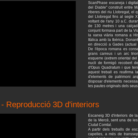
ScanPhase escaneja i digital
del Diable" construït entre Ma
riberes del riu Llobregat, el 
del Llobregat fins al segle X
voltant de l'any 10 a.C. dura
de 130 metres i una calçada
conjunt formava part de la Vi
la xarxa viària romana a Hi
Itàlica amb la Ibèrica. Donant
en direcció a Gades (actual 
De l'època romana es conser
grans carreus i un arc trio
esquerre (extrem oriental del 
nucli de formigó recobert de
d'Opus Quadratum i que tenia
aquest treball es reafirma l
d'elements de patrimoni arq
disposar d'elements necessa
les pautes originals dels seus
 - Reproducció 3D d'interiors
Escaneig 3D d'interiors de l
de la Mercè, sent una de les
Ciutat Comtal.
A partir dels treballs de esc
capelles, a més de transsep