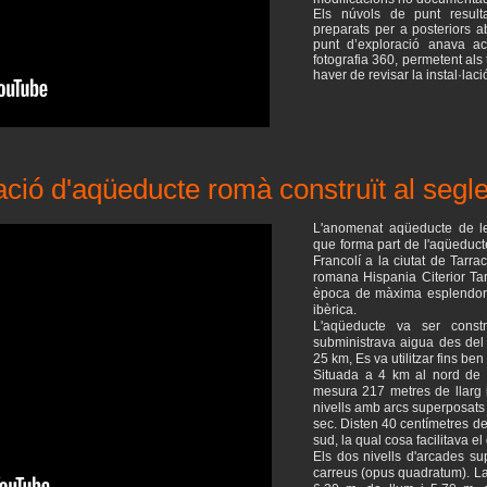
Els núvols de punt resulta
preparats per a posteriors 
punt d’exploració anava a
fotografia 360, permetent als 
haver de revisar la instal·laci
zació d'aqüeducte romà construït al segle
L'anomenat aqüeducte de l
que forma part de l'aqüeduct
Francolí a la ciutat de Tarra
romana Hispania Citerior Ta
època de màxima esplendor, 
ibèrica.
L'aqüeducte va ser const
subministrava aigua des del 
25 km, Es va utilitzar fins ben 
Situada a 4 km al nord de l
mesura 217 metres de llarg 
nivells amb arcs superposats 
sec. Disten 40 centímetres de 
sud, la qual cosa facilitava el 
Els dos nivells d'arcades s
carreus (opus quadratum). La