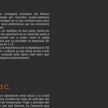
 la coneguda escultura del Museu
zada per l'escultor austro-alemany
 conegut en el seu moment pels seus
 seva preferència per les escultures
es.
 va realitzar en tres parts, tenint en
a 4m, generant-se un núvol de punts a
essaris per a poder crear la malla
itiva que va permetre la impressió 3D
la de 1:15.
 la importància de la digitalització 3D
ic i cultural, ja que dóna accés a tots
i contacte amb obres d'alt valor que
eguir presencialment.
d.C.
n aqüeducte romà situat a la ciutat
va construcció data de principis del
nat de l'emperador Trajà o principis del
 i per tant famosa, és l'arquería que