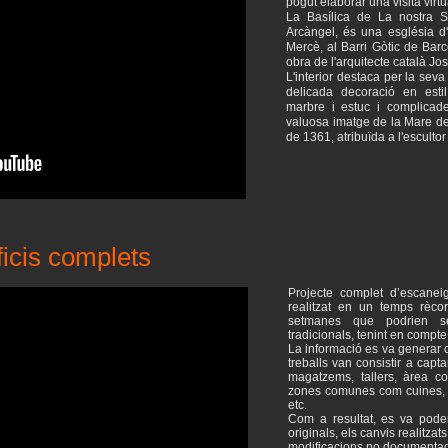
pogut elaborar una visita virtu
La Basílica de La nostra 
Arcàngel, és una església d'
Mercè, al Barri Gòtic de Bar
obra de l'arquitecte català Jo
L'interior destaca per la sev
delicada decoració en esti
marbre i estuc i complicade
valuosa imatge de la Mare d
de 1361, atribuïda a l'escult
ficis complets
Projecte complet d’escaneig
realitzat en un temps rèco
setmanes que podrien se
tradicionals, tenint en compt
La informació es va generar 
treballs van consistir a captar
magatzems, tallers, àrea com
zones comunes com cuines, me
etc.
Com a resultat, es va poder 
originals, els canvis realitzat
modificacions no documentad