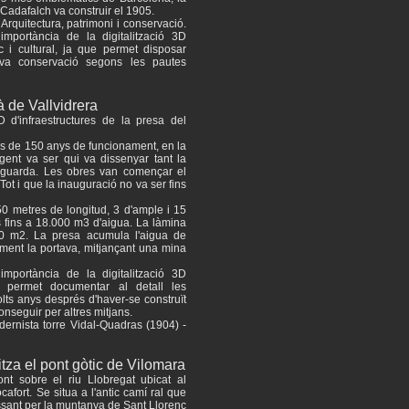
Cadafalch va construir el 1905.
rquitectura, patrimoni i conservació.
importància de la digitalització 3D
c i cultural, ja que permet disposar
eva conservació segons les pautes
 de Vallvidrera
D d'infraestructures de la presa del
és de 150 anys de funcionament, en la
ogent va ser qui va dissenyar tant la
l guarda. Les obres van començar el
ot i que la inauguració no va ser fins
50 metres de longitud, 3 d'ample i 15
ts fins a 18.000 m3 d'aigua. La làmina
80 m2. La presa acumula l'aigua de
gament la portava, mitjançant una mina
importància de la digitalització 3D
ue permet documentar al detall les
olts anys després d'haver-se construït
aconseguir per altres mitjans.
odernista torre Vidal-Quadras (1904) -
tza el pont gòtic de Vilomara
nt sobre el riu Llobregat ubicat al
cafort. Se situa a l'antic camí ral que
sant per la muntanya de Sant Llorenç