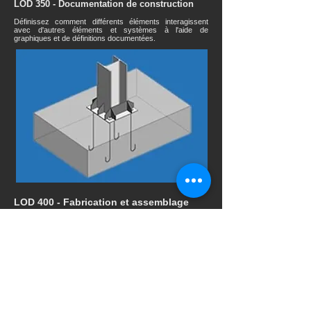
LOD 350 - Documentation de construction
Définissez comment différents éléments interagissent
avec d'autres éléments et systèmes à l'aide de
graphiques et de définitions documentées.
LOD 400 - Fabrication et assemblage
À ce stade, tous les éléments sont définis comme des
assemblages spécifiques avec des informations
détaillées et complètes sur l'assemblage, les détails et la
fabrication. De plus, des détails sur la quantité, la taille, la
forme, l'orientation, l'emplacement et les informations non
géométriques sont également joints au modèle.
Les éléments de modélisation doivent être construits
avec une tolérance de variation <10 mm du nuage de
points