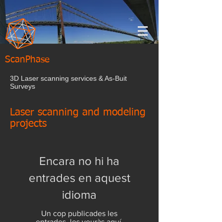
ScanPhase
3D Laser scanning services & As-Buit
Surveys
Laser scanning and modeling
projects
Encara no hi ha
entrades en aquest
idioma
Un cop publicades les
entrades, les veuràs aquí.