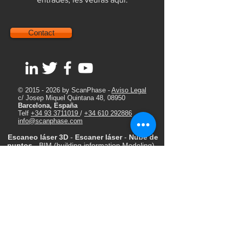
Contact
©
2015 - 2026
by ScanPhase -
Aviso Legal
c/ Josep Miquel Quintana 48, 08950
Barcelona, España
Telf
+34 93 3711019
/
+34 610 292886
info@scanphase.com
Escaneo láser 3D
-
Escaner láser
-
Nube de
puntos
- BIM (building information Modeling) -
LIDAR -
Scan to BIM -
Ingeniería inversa -
Arquitectura - Ingeniería - Patrimonio Industria
- Fotos 360 - Videos 3D - georreferenciación -
Metrología - Autodesk Recap - Autodesk Revit,
Autocad - Graphisoft ArchiCAD - Navisworks -
BWTS (Ballast Water Treatment System) - 3D
laser scanning - Scan to ArchiCAD - As-Built
Models -
Escaneado láser 3D
- Digitalizado 3D
- Realidad virtual - Ingeniería inversa -
Architecture - Point Clouds - Marine laser